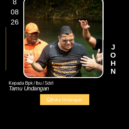
8
08
26
JOHN
Kepada Bpk / Ibu / Sdr/i
Tamu Undangan
Buka Undangan