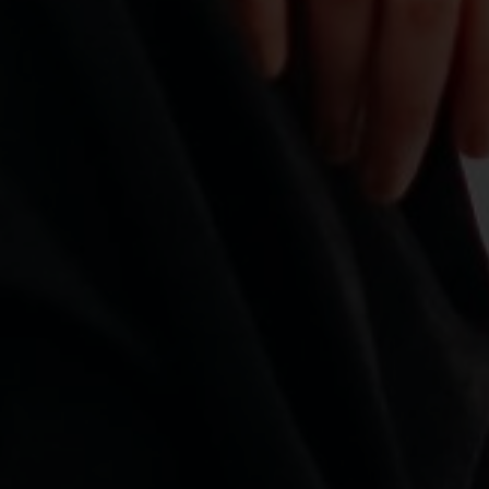
Live Streaming
Kami mengajak anda yang tidak hadir langsung untuk bergabung pada
momen spesial kami melalui siaran langsung secara live virtual di platform
berikut
Live Streaming
Amplop Digital
Doa Restu Anda merupakan karunia yang sangat berarti bagi kami.
Namun jika memberi adalah ungkapan tanda kasih Anda, Anda dapat
memberi kado secara cashless.
Kirim Amplop