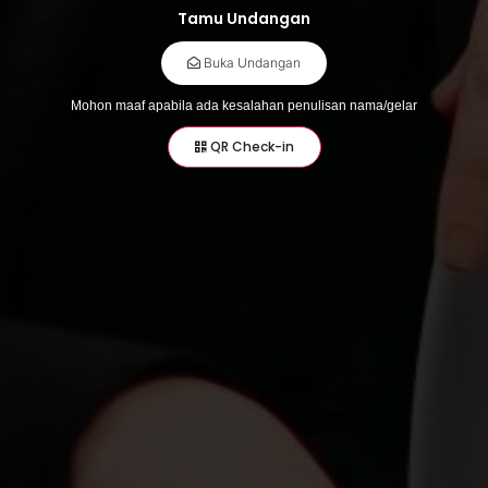
Tamu Undangan
Our Moment
Buka Undangan
Mohon maaf apabila ada kesalahan penulisan nama/gelar
" Dan Di Antara Tanda-Tanda Kekuasaan-Nya Diciptakan-Nya Untukmu Pasangan Hidup
QR Check-in
Dari Jenismu Sendiri Supaya Kamu Dapat Ketenangan Hati Dan Dijadikannya Kasih
Sayang Di Antara Kamu. Sesungguhnya Yang Demikian Menjadi Tanda-Tanda Kebesaran-
Nya Bagi Orang-Orang Yang Berpikir.
( QS.Ar - Rum 21 )