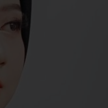
Akad Nikah
17
Saturday
2024
February
10.00 WIB - Selesai
Hotel Ciputra Jakarta