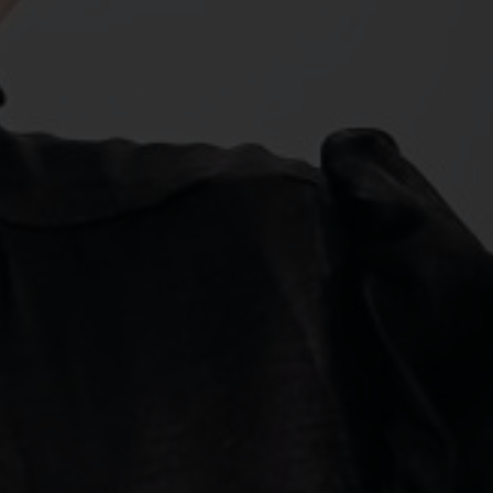
Jl. Letjen S. Parman No.11, RT.11/RW.1, Tj. Duren Utara,
Kec. Grogol petamburan, Kota Jakarta Barat
Lihat Lokasi
Resepsi