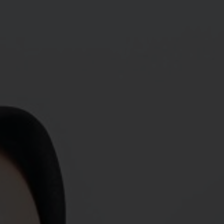
Hawa
Putri
Instagram
Instagram
Count The Date
Siang dan malam berganti begitu cepat, diantara saat saat
mendebarkan yang belum pernah kami rasakan sebelum nya. kami
nantikan kehadiran para keluargadan sahabat, untuk menjadi saksi
ikrar janji suci kami di hari yang bahagia:
Simpan di Kalender